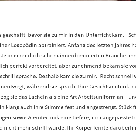
geschafft, bevor sie zu mir in den Unterricht kam. Scho
ner Logopädin abtrainiert. Anfang des letzten Jahres ha
te in einer doch sehr männerdominierten Branche imm
altlich perfekt vorbereitet, aber zunehmend bekam sie 
schrill spräche. Deshalb kam sie zu mir. Recht schnell
 unentwegt, während sie sprach. Ihre Gesichtsmotorik ha
 zog sie das Lächeln als eine Art Arbeitsuniform an – un
ln klang auch ihre Stimme fest und angestrengt. Stück 
ngen sowie Atemtechnik eine tiefere, ihm angepasste In
 nicht mehr schrill wurde. Ihr Körper lernte darüber